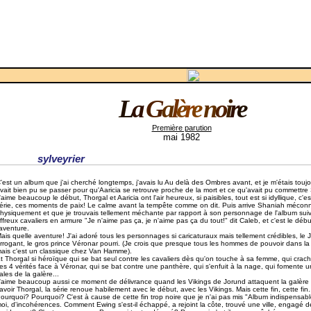
L
a
G
a
l
è
r
e
n
o
i
r
e
Première parution
mai 1982
sylveyrier
'est un album que j'ai cherché longtemps, j'avais lu Au delà des Ombres avant, et je m'étais tou
vait bien pu se passer pour qu'Aaricia se retrouve proche de la mort et ce qu'avait pu commettre
'aime beaucoup le début, Thorgal et Aaricia ont l'air heureux, si paisibles, tout est si idyllique, c'e
érie, ces moments de paix! Le calme avant la tempête comme on dit. Puis arrive Shaniah mécon
hysiquement et que je trouvais tellement méchante par rapport à son personnage de l'album suiv
ffreux cavaliers en armure "Je n'aime pas ça, je n'aime pas ça du tout!" dit Caleb, et c'est le déb
'aventure.
ais quelle aventure! J'ai adoré tous les personnages si caricaturaux mais tellement crédibles, le J
rrogant, le gros prince Véronar pourri. (Je crois que presque tous les hommes de pouvoir dans la
ais c'est un classique chez Van Hamme).
t Thorgal si héroïque qui se bat seul contre les cavaliers dès qu'on touche à sa femme, qui crac
es 4 vérités face à Véronar, qui se bat contre une panthère, qui s'enfuit à la nage, qui fomente u
ales de la galère...
'aime beaucoup aussi ce moment de délivrance quand les Vikings de Jorund attaquent la galère 
avoir Thorgal, la série renoue habilement avec le début, avec les Vikings. Mais cette fin, cette fin...
ourquoi? Pourquoi? C'est à cause de cette fin trop noire que je n'ai pas mis "Album indispensable"
oi, d'incohérences. Comment Ewing s'est-il échappé, a rejoint la côte, trouvé une ville, engagé d