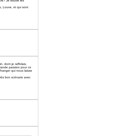
re? Je trouve les
s, Louve, et qui sont
, dont je raffolais,
 grande passion pour ce
fhanger qui nous laisse
 très bon scénario avec