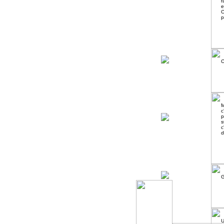
r
e
C
p
C
M
c
p
s
c
d
G
U