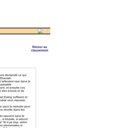
Retour au
classement
jours demandé ce qui
 Shaniah.
st tellement rare dans la
naissable
ant, et ensuite ces
ut des ennuis et de
arl Ewing suffisant et
 série sont mauvais,
he sans la moindre peur
ne révolte dans les
et sauvent sans le
 si brutale, si atroce!
 Et il ya trop, selon
es mercenaires si