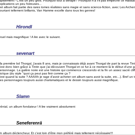
apidement? C'est un peu gros. Pourquoi tout a dérapé? Pourquoi n'a t-il pas empêché ce massac
xplications un peu foireuses...
et album fait partie des rares tomes réalistes sans magie et sans science-fiction, avec Les Archer
ourtant tellement brillants, Van Hamme excelle dans tous les genres!
Hirondl
ruel mais magnifique ! A lire avec le suivant.
sevenart
a première bd Thorgal, j'avais 8 ans, mais je connaissais déjà avant Thorgal de part la revue Tintin
'est donc bien grâce à Tintin que j'ai découvert Thorgal et ce fut à ce moment là le début d'une
ersonnage. La galère noire est une histoire qui commence crescendo et la fin un assez sacré clif
toïque (du style "quoi ça peut pas finir comme ça ?
'est quand la suite ? AAAAh je rage d'avoir acheter cet album sans avoir la suite, etc...). Bref un
es personnages toujours aussi charismatiques et le dessin toujours aussi magnifique.
Slamn
énial, un album fondateur ! A lire vraiment absolument
Seneferenrâ
n album déclencheur. Et c'est loin d'être mon préféré mais tellement nécéssaire!!!