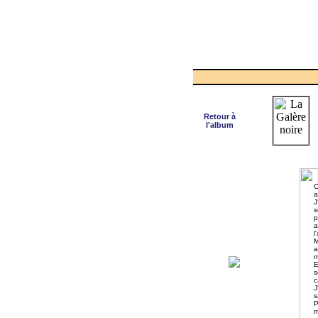
Retour à
l'album
C
a
J
s
p
a
l
M
a
m
E
s
c
J
s
P
m