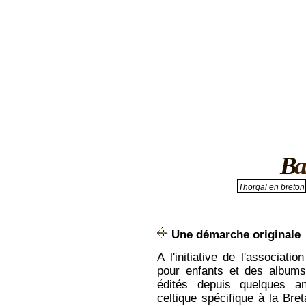
B
a
Thorgal en breton
Qui peut parler de ce 
Une démarche originale
Rencontre avec Arno Elegoe
An 3 den
A l'initiative de l'associatio
heol, et Tudual Audic, tradu
pour enfants et des album
édités depuis quelques a
En quoi consiste l'association Ban
Arno Elegoed
: L'association (de ty
celtique spécifique à la Bre
a été créée en janvier 1999. Son bu