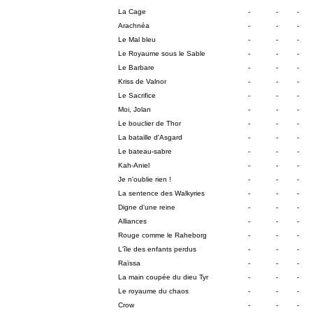
La Cage
-
-
-
Arachnéa
-
-
-
Le Mal bleu
-
-
-
Le Royaume sous le Sable
-
-
-
Le Barbare
-
-
-
Kriss de Valnor
-
-
-
Le Sacrifice
-
-
-
Moi, Jolan
-
-
-
Le bouclier de Thor
-
-
-
La bataille d'Asgard
-
-
-
Le bateau-sabre
-
-
-
Kah-Aniel
-
-
-
Je n'oublie rien !
-
-
-
La sentence des Walkyries
-
-
-
Digne d'une reine
-
-
-
Alliances
-
-
-
Rouge comme le Raheborg
-
-
-
L'île des enfants perdus
-
-
-
Raïssa
-
-
-
La main coupée du dieu Tyr
-
-
-
Le royaume du chaos
-
-
-
Crow
-
-
-