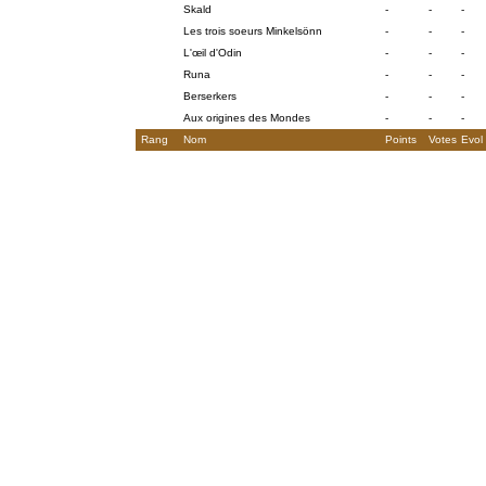
Skald
-
-
-
Les trois soeurs Minkelsönn
-
-
-
L'œil d'Odin
-
-
-
Runa
-
-
-
Berserkers
-
-
-
Aux origines des Mondes
-
-
-
Rang
Nom
Points
Votes
Evol