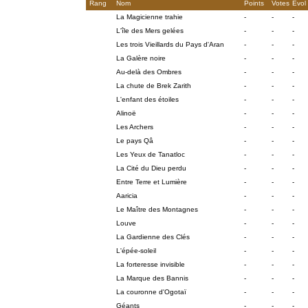
Rang
Nom
Points
Votes
Evol
La Magicienne trahie
-
-
-
L'île des Mers gelées
-
-
-
Les trois Vieillards du Pays d'Aran
-
-
-
La Galère noire
-
-
-
Au-delà des Ombres
-
-
-
La chute de Brek Zarith
-
-
-
L'enfant des étoiles
-
-
-
Alinoë
-
-
-
Les Archers
-
-
-
Le pays Qâ
-
-
-
Les Yeux de Tanatloc
-
-
-
La Cité du Dieu perdu
-
-
-
Entre Terre et Lumière
-
-
-
Aaricia
-
-
-
Le Maître des Montagnes
-
-
-
Louve
-
-
-
La Gardienne des Clés
-
-
-
L'épée-soleil
-
-
-
La forteresse invisible
-
-
-
La Marque des Bannis
-
-
-
La couronne d'Ogotaï
-
-
-
Géants
-
-
-