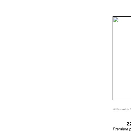
© Rosinski 
2
Première p