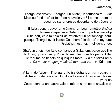
la main
. Avec une aventure q
Galathorn,
Thorgal est devenu Shaïgan, un pirate, un tortionnaire. Evidemm
Mais au fond, il s'est fait à sa nouvelle vie ! Le sens moral qu'
coeur de sa forteresse débordante de trésors p
Il fallait donc trouver un élément fort pour remettre Shaïg
Hamme a repensé à
Galathorn
... que l'on n'avai
D'une part, cela fait plaisir de retrouver un personnage perd
puisque Thorgal avait laissé Galathorn à la tête d'un royau
Galathorn est fier, intelligent et c
Shaïgan choisit de faire confiance à Galathorn, parce que l'hom
de Kriss, qui voit surgir l'une de ses plus grandes peurs. Ell
Elle résume ce besoin en quelques mots :
« Il me fallait 
toi, j'ai atteint ce que j'ai désiré toute ma vie... »
. Kriss sa
A la fin de l'album,
Thorgal et Kriss échangent un regard t
Autre attitude rare chez lui, il s'adresse à Kriss avec des m
yeux un 
Cette scène a une autre valeur, même si on ne le savait pas 