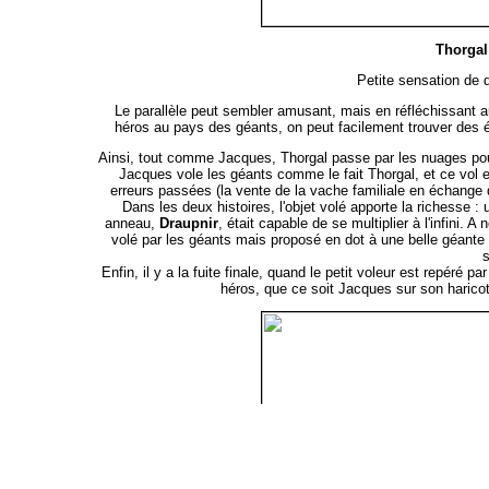
Thorgal 
Petite sensation de 
Le parallèle peut sembler amusant, mais en réfléchissant 
héros au pays des géants, on peut facilement trouver des
Ainsi, tout comme Jacques, Thorgal passe par les nuages pou
Jacques vole les géants comme le fait Thorgal, et ce vol e
erreurs passées (la vente de la vache familiale en échange 
Dans les deux histoires, l'objet volé apporte la richesse 
anneau,
Draupnir
, était capable de se multiplier à l'infini. 
volé par les géants mais proposé en dot à une belle géante 
Enfin, il y a la fuite finale, quand le petit voleur est repéré 
héros, que ce soit Jacques sur son haricot o
Dans les
mythes scandinaves
, les géants ne sont pas seule