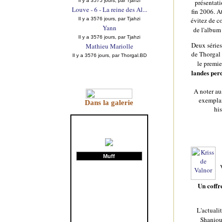
Il y a 3575 jours, par Tjahzi
présentati
Louve - 6 - La reine des Al...
fin 2006. A
Il y a 3576 jours, par Tjahzi
évitez de co
Yann
de l'album
Il y a 3576 jours, par Tjahzi
Deux séries
Mathieu Mariolle
de Thorgal 
Il y a 3576 jours, par Thorgal.BD
le premi
landes per
A noter au
exemplai
Dans la galerie
his
Muff
Un coffre
L'actuali
Shaniou