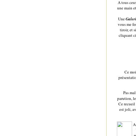
A tous ceux
une main et
Une
Galeri
vous me fer
tiroir, et
cliquant c
Ce mois
présentatio
Pas mal
parution, l
Ce recueil
est joli, 
Au
p