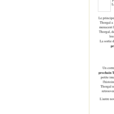
L
Le principe
Thorgal a 
menacent l
Thorgal, de
leu
La sortie 
pr
Un corre
prochain 
petite ima
l'histoi
Thorgal n'
retrouver
L'autre no