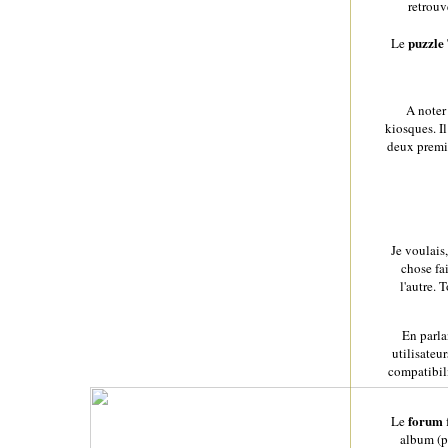
retrouv
puzzle
Le
A noter
kiosques. Il
deux premi
Je voulais
chose fai
l'autre.
En parla
utilisateu
compatibili
forum
Le
f
album (p