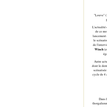
"Louve" (
L'actualité
de ce moi
lancement 
le scénario
de l'inter
Winch
(a
ég
Autre actu
dont le der
scénarisée
cycle de 4 
Dans l
thorgalien