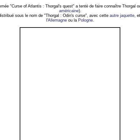
e "Curse of Atlantis : Thorgal's quest" a tenté de faire connaître Thorgal ou
américaine
).
 distribué sous le nom de "Thorgal : Odin's curse", avec cette
autre jaquette
, 
l'
Allemagne
ou la
Pologne
.