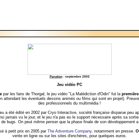
Parution
: septembre 2002
Jeu vidéo PC
e
par les fans de Thorgal, le jeu vidéo "La Malédiction d'Odin" fut la
première
en attendant les éventuels dessins animés ou films qui sont en projet). Preuv
des professionnels du multimédia !
jeu a été édité en 2002 par Cryo Interactive, société française disparue peu ap
nsi jamais vu le jour, et le jeu n'a pas eu le support nécessaire après sa sort
 de bugs. On peut même penser que la phase finale de son développement a 
sé à petit prix en 2005 par
The Adventure Company
, notamment en presse.
O
vente en ligne ou sur les sites d'enchères, pour quelques euros.