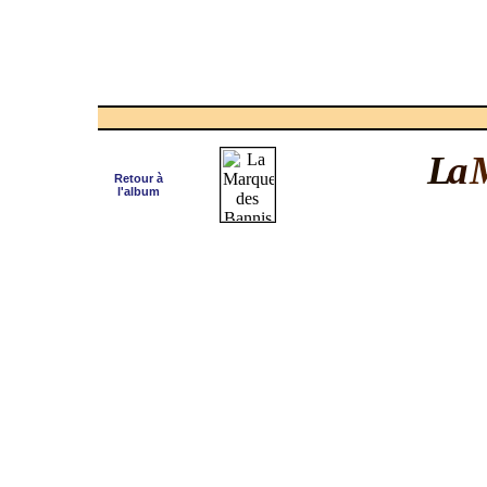
L
a
Retour à
l'album