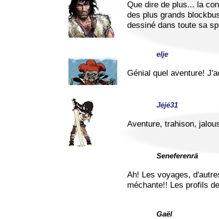
Que dire de plus... la co
des plus grands blockbust
dessiné dans toute sa spl
elje
Génial quel aventure! J'ad
Jéjé31
Aventure, trahison, jalou
Seneferenrâ
Ah! Les voyages, d'autres
méchante!! Les profils d
Gaël