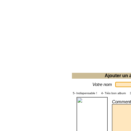
Ajouter un a
Votre nom
5- Indispensable !
4- Très bon album
Commenta