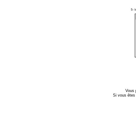
5- 
Vous p
Si vous ête