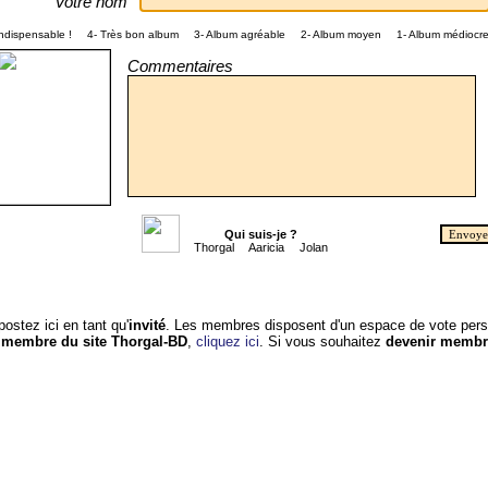
Votre nom
Indispensable !
4- Très bon album
3- Album agréable
2- Album moyen
1- Album médiocre
Commentaires
Qui suis-je ?
Thorgal
Aaricia
Jolan
ostez ici en tant qu'
invité
. Les membres disposent d'un espace de vote pers
s
membre du site Thorgal-BD
,
cliquez ici
. Si vous souhaitez
devenir membr