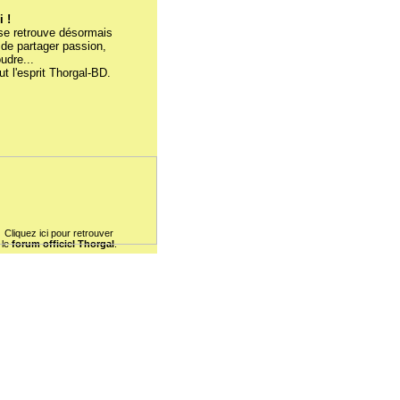
 !
se retrouve désormais
de partager passion,
udre...
t l'esprit Thorgal-BD.
Cliquez ici pour retrouver
le
forum officiel Thorgal
.