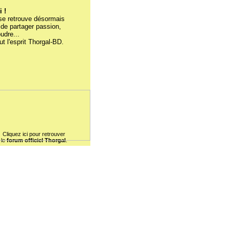
 !
se retrouve désormais
de partager passion,
udre...
t l'esprit Thorgal-BD.
Cliquez ici pour retrouver
le
forum officiel Thorgal
.